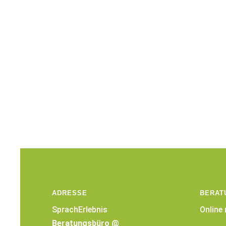
ADRESSE
BERAT
SprachErlebnis
Online
Beratungsbüro @